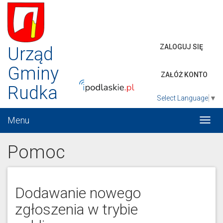
ZALOGUJ SIĘ
Urząd
Gminy
ZAŁÓŻ KONTO
Rudka
Select Language
▼
Menu
Włąc
menu
Pomoc
Dodawanie nowego
zgłoszenia w trybie