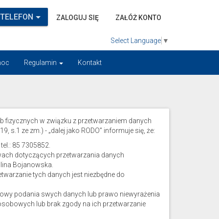
 TELEFON
ZALOGUJ SIĘ
ZAŁÓŻ KONTO
Select Language
▼
oc
Regulamin
Kontakt
ób fizycznych w związku z przetwarzaniem danych
s.1 ze zm.) - „dalej jako RODO” informuje się, że:
tel.: 85 7305852.
wach dotyczących przetwarzania danych
ulina Bojanowska.
twarzanie tych danych jest niezbędne do
dmowy podania swych danych lub prawo niewyrażenia
 osobowych lub brak zgody na ich przetwarzanie