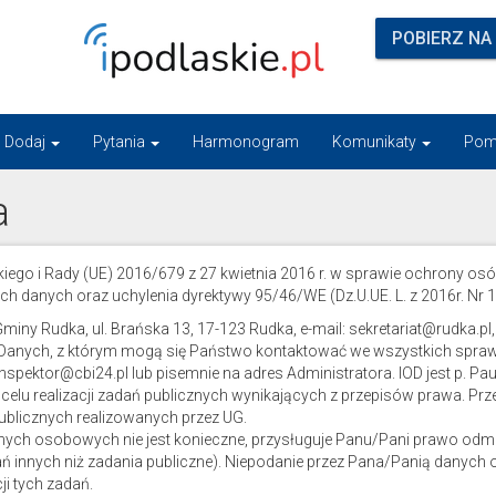
POBIERZ NA
Dodaj
Pytania
Harmonogram
Komunikaty
Pom
a
ego i Rady (UE) 2016/679 z 27 kwietnia 2016 r. w sprawie ochrony os
anych oraz uchylenia dyrektywy 95/46/WE (Dz.U.UE. L. z 2016r. Nr 119, 
ny Rudka, ul. Brańska 13, 17-123 Rudka, e-mail: sekretariat@rudka.pl, 
 Danych, z którym mogą się Państwo kontaktować we wszystkich spra
pektor@cbi24.pl lub pisemnie na adres Administratora. IOD jest p. Pa
lu realizacji zadań publicznych wynikających z przepisów prawa. Prze
blicznych realizowanych przez UG.
danych osobowych nie jest konieczne, przysługuje Panu/Pani prawo o
ń innych niż zadania publiczne). Niepodanie przez Pana/Panią danych
i tych zadań.