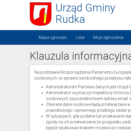
Urząd Gminy
Rudka
Mapa zgłoszeń
Lista
Moje zgłoszenia
Klauzula informacyjn
Na podstawie Rozporządzenia Parlamentu Europejski
osobowych i w sprawie swobodnego przepływu takich d
Administratorem Państwa danych jest Urząd Gmi
Administrator wyznaczył Inspektora Ochrony
osobowych za pośrednictwem adresu email: ins
Zbierane dane osobowe będą przetwarzane w ce
prawidłowego i sprawnego przebiegu zadań pu
W sytuacjach, gdy podanie lub przekazanie 
zgody na ich przetwarzanie (w przypadku zada
będzie skutkować brakiem możliwości realizacj