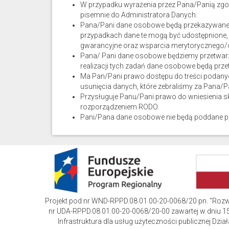
W przypadku wyrażenia przez Pana/Panią zgo
pisemnie do Administratora Danych.
Pana/Pani dane osobowe będą przekazywane 
przypadkach dane te mogą być udostępnione
gwarancyjne oraz wsparcia merytorycznego/
Pana/ Pani dane osobowe będziemy przetwarza
realizacji tych zadań dane osobowe będą prz
Ma Pan/Pani prawo dostępu do treści podanyc
usunięcia danych, które zebraliśmy za Pana
Przysługuje Panu/Pani prawo do wniesienia 
rozporządzeniem RODO.
Pani/Pana dane osobowe nie będą poddane pr
Projekt pod nr WND-RPPD.08.01.00-20-0068/20 pn. "Roz
nr UDA-RPPD.08.01.00-20-0068/20-00 zawartej w dniu 15
Infrastruktura dla usług użyteczności publicznej D