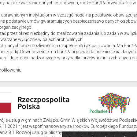
dy na przetwarzanie danych osobowych, może Pan/Pani wycofać ją w 
uprawnionym instytucjom w szczególności na podstawie obowiązując
, na podstawie umów gwarantujących bezpieczeństwo danych osobowy
organizacyjnego.
ć przez okres niezbędny do zrealizowania zadania lub zadań w związk
etwarzane wyłącznie w calach archiwalnych.
h danych oraz możliwość ich uzupełnienia i aktualizowania. Ma Pan/P
/Pani zgodą. Równocześnie ma Pan/Pani prawo do przeniesienia danyc
skargi do organu nadzorczego w przypadku przetwarzania zebranych 
ofilowaniu.
wój e-usług w gminach Związku Gmin Wiejskich Województwa Podlask
.11.2021 r. jest współfinansowany ze środków Europejskiego Funduszu
ziałania 8.1. Rozwój usług publicznych świadczonych drogą elektroni